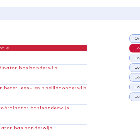
On
ntie
Lo
Lo
Lo
inator basisonderwijs
Lo
Lo
r beter lees- en spellingonderwijs
Lo
coördinator basisonderwijs
nator basisonderwijs