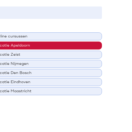
line cursussen
catie Apeldoorn
catie Zeist
catie Nijmegen
catie Den Bosch
catie Eindhoven
catie Maastricht