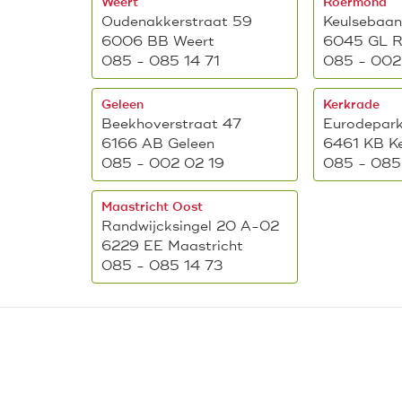
Weert
Roermond
Oudenakkerstraat 59
Keulsebaa
6006 BB Weert
6045 GL 
085 - 085 14 71
085 - 002
Geleen
Kerkrade
Beekhoverstraat 47
Eurodepark
6166 AB Geleen
6461 KB K
085 - 002 02 19
085 - 085
Maastricht Oost
Randwijcksingel 20 A-02
6229 EE Maastricht
085 - 085 14 73