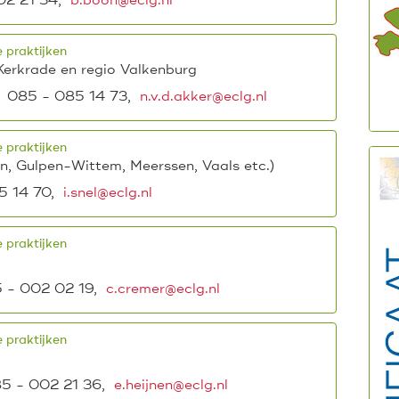
02 21 34,
b.boon@eclg.nl
 praktijken
Kerkrade en regio Valkenburg
: 085 - 085 14 73,
n.v.d.akker@eclg.nl
 praktijken
n, Gulpen-Wittem, Meerssen, Vaals etc.)
5 14 70,
i.snel@eclg.nl
 praktijken
5 - 002 02 19,
c.cremer@eclg.nl
 praktijken
085 - 002 21 36,
e.heijnen@eclg.nl