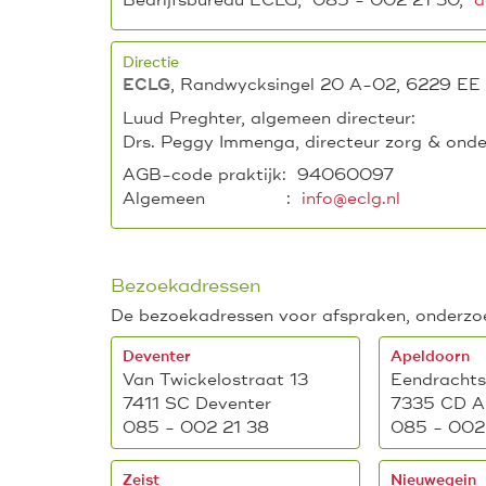
Bedrijfsbureau ECLG, 085 - 002 21 30,
ad
Directie
, Randwycksingel 20 A-02, 6229 EE 
ECLG
Luud Preghter, algemeen directe
Drs. Peggy Immenga, directeur zorg & on
AGB-code praktijk: 94060097
Algemeen :
info@eclg.nl
Bezoekadressen
De bezoekadressen voor afspraken, onderzoe
Deventer
Apeldoorn
Van Twickelostraat 13
Eendrachts
7411 SC Deventer
7335 CD A
085 - 002 21 38
085 - 002
Zeist
Nieuwegein