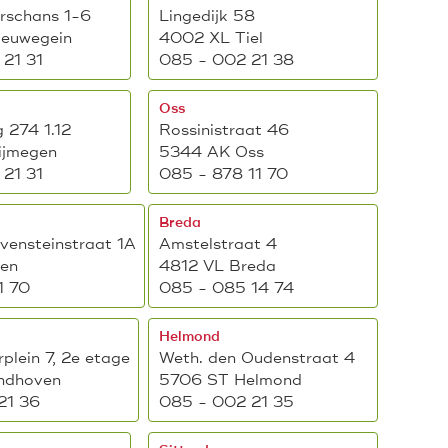
rschans 1-6
Lingedijk 58
ieuwegein
4002 XL Tiel
21 31
085 - 002 21 38
Oss
 274 1.12
Rossinistraat 46
ijmegen
5344 AK Oss
21 31
085 - 878 11 70
Breda
vensteinstraat 1A
Amstelstraat 4
en
4812 VL Breda
1 70
085 - 085 14 74
Helmond
plein 7, 2e etage
Weth. den Oudenstraat 4
ndhoven
5706 ST Helmond
21 36
085 - 002 21 35