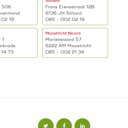
Sittard
n 506
Frans Erensstraat 12B
Roermond
6136 JH Sittard
 02 19
085 - 002 02 19
Maastricht Noord
 1
Mariënwaard 57
erkrade
6222 AM Maastricht
 14 73
085 - 002 21 34