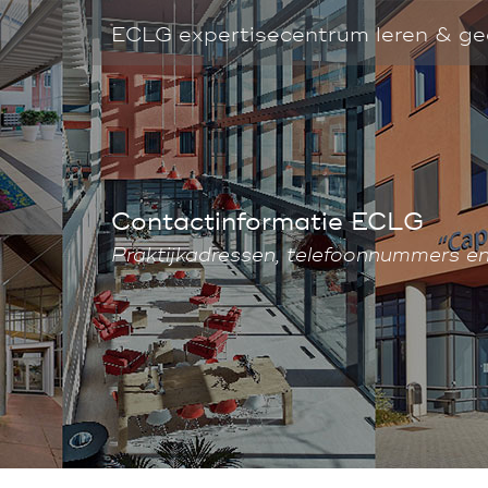
ECLG expertisecentrum leren & g
Contactinformatie ECLG
Praktijkadressen, telefoonnummers e