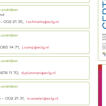
 praktijken
ond
 - 002 21 35,
l.schmeits@eclg.nl
 praktijken
085 14 71,
j.camp@eclg.nl
 praktijken
878 11 70,
d.plummen@eclg.nl
 praktijken
 - 002 21 31,
m.waelen@eclg.nl