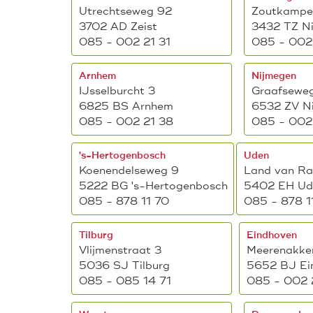
Utrechtseweg 92
Zoutkampe
3702 AD Zeist
3432 TZ N
085 - 002 21 31
085 - 002 
Arnhem
Nijmegen
IJsselburcht 3
Graafseweg
6825 BS Arnhem
6532 ZV N
085 - 002 21 38
085 - 002 
's-Hertogenbosch
Uden
Koenendelseweg 9
Land van Ra
5222 BG 's-Hertogenbosch
5402 EH Ud
085 - 878 11 70
085 - 878 1
Tilburg
Eindhoven
Vlijmenstraat 3
Meerenakker
5036 SJ Tilburg
5652 BJ Ei
085 - 085 14 71
085 - 002 