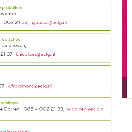
 praktijken
eventer
- 002 21 38,
j.jobses@eclg.nl
f op school
 Eindhoven,
21 37,
f.nicolaes@eclg.nl
7,
k.froidmont@eclg.nl
trainingen
ie Dorren: 085 - 002 21 33,
w.dorren@eclg.nl