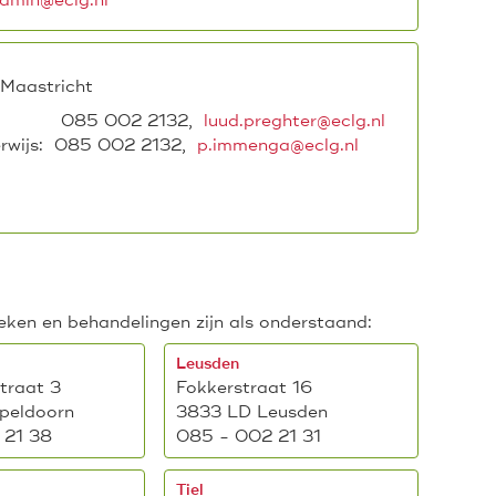
min@eclg.nl
Maastricht
ur: 085 002 2132,
luud.preghter@eclg.nl
derwijs: 085 002 2132,
p.immenga@eclg.nl
ken en behandelingen zijn als onderstaand:
Leusden
traat 3
Fokkerstraat 16
peldoorn
3833 LD Leusden
 21 38
085 - 002 21 31
Tiel