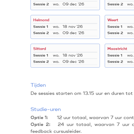
wo.
09 dec '26
wo.
Sessie 2
Sessie 2
Helmond
Weert
wo.
18 nov '26
wo.
Sessie 1
Sessie 1
wo.
09 dec '26
wo.
Sessie 2
Sessie 2
Sittard
Maastricht
wo.
18 nov '26
wo.
Sessie 1
Sessie 1
wo.
09 dec '26
wo.
Sessie 2
Sessie 2
Tijden
De sessies starten om 13.15 uur en duren tot 
Studie-uren
12 uur totaal, waarvan 7 uur contac
Optie 1:
24 uur totaal, waarvan 7 uur con
Optie 2:
feedback cursusleider.