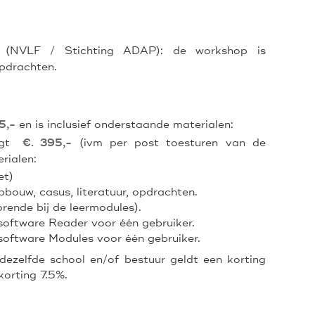
en (NVLF / Stichting ADAP): de workshop is
opdrachten.
en is inclusief onderstaande materialen:
5,-
gt
(ivm per post toesturen van de
€. 395,-
rialen:
et)
bouw, casus, literatuur, opdrachten.
ende bij de leermodules).
software Reader voor één gebruiker.
software Modules voor één gebruiker.
ezelfde school en/of bestuur geldt een korting
orting 7.5%.