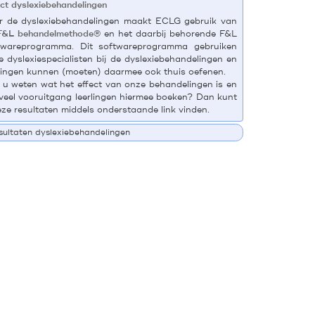
ect dyslexiebehandelingen
r de dyslexiebehandelingen maakt ECLG gebruik van
F&L behandelmethode®
en het daarbij behorende F&L
twareprogramma. Dit softwareprogramma gebruiken
e dyslexiespecialisten bij de dyslexiebehandelingen en
rlingen kunnen (moeten) daarmee ook thuis oefenen.
t u weten wat het effect van onze behandelingen is en
veel vooruitgang leerlingen hiermee boeken? Dan kunt
eze resultaten middels onderstaande link vinden.
sultaten dyslexiebehandelingen