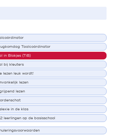
alcoördinator
rugkomdag Taalcoördinator
l in Blokjes (TiB)
l bij kleuters
e lezen leuk wordt!
nvankelijk lezen
grijpend lezen
ordenschat
lexie in de klas
2 leerlingen op de basisschool
nuleringsvoorwaarden