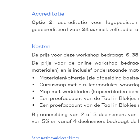
Accreditatie
: accreditatie voor logopedist
Optie 2
geaccrediteerd voor
incl. zelfstudie-
24 uur
Kosten
De prijs voor deze workshop bedraagt
€. 38
De prijs voor de online workshop bedraa
materialen) en is inclusief onderstaande mate
Materialenkoffertje (zie afbeelding basiss
Cursusmap met o.a. leermodules, woordop
Map met werkbladen (kopieerbladen behor
Een proefaccount van de Taal in Blokjes 
Een proefaccount van de Taal in Blokjes 
Bij aanmelding van 2 of 3 deelnemers van d
van 5% en vanaf 4 deelnemers bedraagt de k
Vroegboekkorting