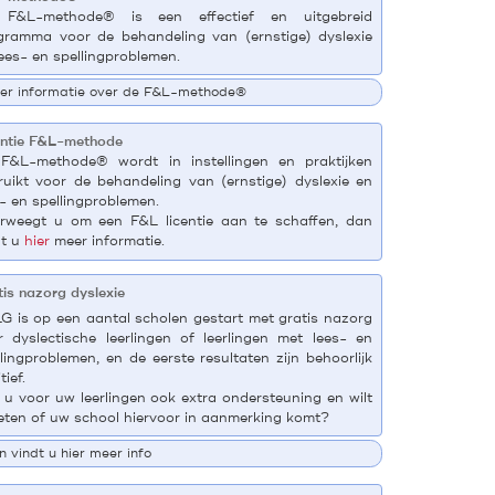
F&L-methode® is een effectief en uitgebreid
gramma voor de behandeling van (ernstige) dyslexie
lees- en spellingproblemen.
er informatie over de F&L-methode®
entie F&L-methode
F&L-methode® wordt in instellingen en praktijken
ruikt voor de behandeling van (ernstige) dyslexie en
s- en spellingproblemen.
rweegt u om een F&L licentie aan te schaffen, dan
dt u
hier
meer informatie.
tis nazorg dyslexie
G is op een aantal scholen gestart met gratis nazorg
r dyslectische leerlingen of leerlingen met lees- en
lingproblemen, en de eerste resultaten zijn behoorlijk
tief.
t u voor uw leerlingen ook extra ondersteuning en wilt
eten of uw school hiervoor in aanmerking komt?
 vindt u hier meer info