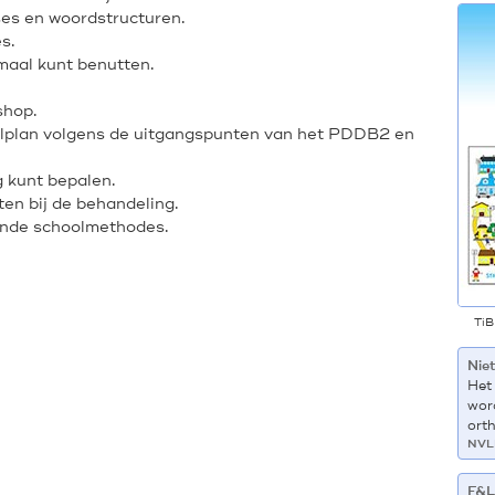
es en woordstructuren.
s.
imaal kunt benutten.
shop.
lplan volgens de uitgangspunten van het PDDB2 en
 kunt bepalen.
ten bij de behandeling.
aande schoolmethodes.
TiB
Niet
Het
wor
ort
NVL
F&L