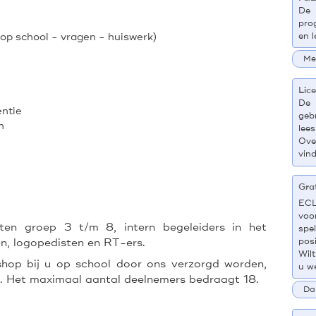
De 
pro
op school - vragen - huiswerk)
en 
Me
Lic
De 
entie
geb
n
lee
Ove
vin
Gra
ECL
voo
ten groep 3 t/m 8, intern begeleiders in het
spel
n, logopedisten en RT-ers.
posi
Wil
op bij u op school door ons verzorgd worden,
u w
 Het maximaal aantal deelnemers bedraagt 18.
Dan