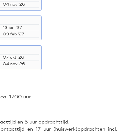
04 nov '26
13 jan '27
03 feb '27
07 okt '26
04 nov '26
ca. 17.00 uur.
ttijd en 5 uur opdrachttijd.
tacttijd en 17 uur (huiswerk)opdrachten incl.