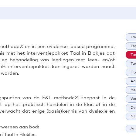
Ta
L methode® en is een evidence-based programma.
Te
s met het interventiepakket Taal in Blokjes dat
Taa
 en behandeling van leerlingen met lees- en/of
Taa
TiB interventiepakket kan ingezet worden naast
 worden.
Ho
Aa
Be
ngspunten van de F&L methode® toepast in de
Wo
t op het praktisch handelen in de klas of in de
Dys
erwacht dat enige (basis)kennis van dyslexie en
NT
rwerpen aan bod:
An
Taal in Blokjes.