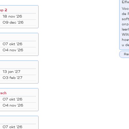
Eff
Voo
op 2
de
18 nov '26
sof
09 dec '26
onz
lee
Wil
hoe
07 okt '26
u d
04 nov '26
Re
13 jan '27
03 feb '27
osch
07 okt '26
04 nov '26
07 okt '26