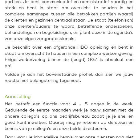
partijen. Je bent communicatief en administratief vaardig en
sterk en bent in staat om overzicht te houden in het
complexe samenspel tussen alle betrokken partijen waarbij
de cliënten en gezinnen centraal staan. Je staat (telefonisch)
onze cliënten/ouders te woord betreffende onderzoeken,
behandelingen en begeleidingen, en plant deze in de agenda’s
van onze eigen zorgprofessionals.
Je beschikt over een afgeronde HBO opleiding en bent in
staat om overzicht te houden in een complexe werkomgeving.
Enige werkervaring binnen de (jeugd) GGZ is absoluut een
pré.
Voldoe je aan het bovenstaande profiel, dan zien we jouw
reactie met belangstelling tegemoet.
Aanstelling
Het betreft een functie voor 4 - 5 dagen in de week.
Gedurende de eerste maanden werk je nauw samen met de
andere collega's op ons bedrijfsbureau zodat je je snel en
goed kunt inwerken. Daarbij mag je rekenen op de steun en
kennis van je collega's en onze beide directeuren.
Daar waar je inhoudelijke kennis over onze diensten nog niet