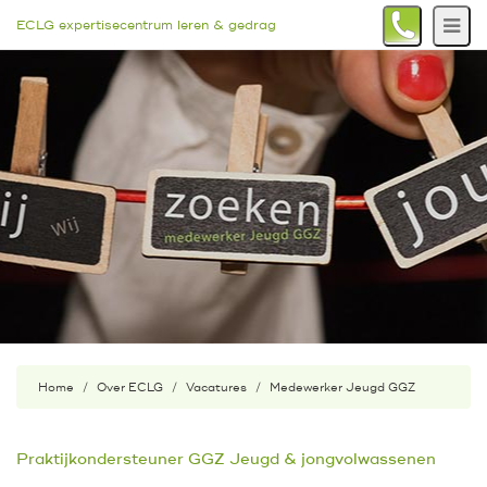
ECLG expertisecentrum leren & gedrag
Home
Over ECLG
Vacatures
Medewerker Jeugd GGZ
Praktijkondersteuner GGZ Jeugd & jongvolwassenen