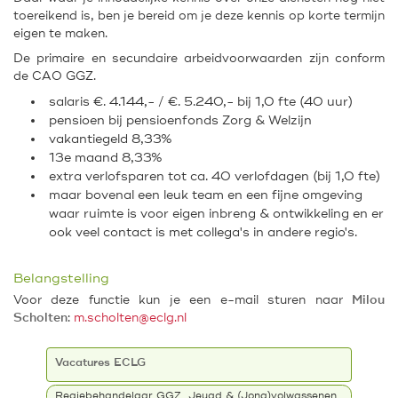
toereikend is, ben je bereid om je deze kennis op korte termijn
eigen te maken.
De primaire en secundaire arbeidvoorwaarden zijn conform
de CAO GGZ.
salaris €. 4.144,- / €. 5.240,- bij 1,0 fte (40 uur)
pensioen bij pensioenfonds Zorg & Welzijn
vakantiegeld 8,33%
13e maand 8,33%
extra verlofsparen tot ca. 40 verlofdagen (bij 1,0 fte)
maar bovenal een leuk team en een fijne omgeving
waar ruimte is voor eigen inbreng & ontwikkeling en er
ook veel contact is met collega's in andere regio's.
Belangstelling
Voor deze functie kun je een e-mail sturen naar
Milou
Scholten
:
m.scholten@eclg.nl
Vacatures ECLG
Regiebehandelaar GGZ Jeugd & (Jong)volwassenen