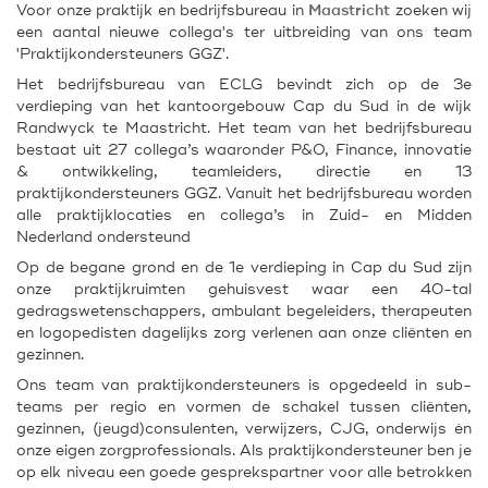
Voor onze praktijk en bedrijfsbureau in
Maastricht
zoeken wij
een aantal nieuwe collega's ter uitbreiding van ons team
'Praktijkondersteuners GGZ'.
Het bedrijfsbureau van ECLG bevindt zich op de 3e
verdieping van het kantoorgebouw Cap du Sud in de wijk
Randwyck te Maastricht. Het team van het bedrijfsbureau
bestaat uit 27 collega’s waaronder P&O, Finance, innovatie
& ontwikkeling, teamleiders, directie en 13
praktijkondersteuners GGZ. Vanuit het bedrijfsbureau worden
alle praktijklocaties en collega’s in Zuid- en Midden
Nederland ondersteund
Op de begane grond en de 1e verdieping in Cap du Sud zijn
onze praktijkruimten gehuisvest waar een 40-tal
gedragswetenschappers, ambulant begeleiders, therapeuten
en logopedisten dagelijks zorg verlenen aan onze cliënten en
gezinnen.
Ons team van praktijkondersteuners is opgedeeld in sub-
teams per regio en vormen de schakel tussen cliënten,
gezinnen, (jeugd)consulenten, verwijzers, CJG, onderwijs én
onze eigen zorgprofessionals. Als praktijkondersteuner ben je
op elk niveau een goede gesprekspartner voor alle betrokken