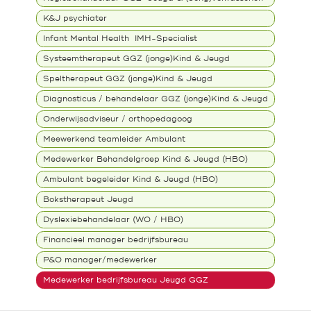
K&J psychiater
Infant Mental Health IMH-Specialist
Systeemtherapeut GGZ (jonge)Kind & Jeugd
Speltherapeut GGZ (jonge)Kind & Jeugd
Diagnosticus / behandelaar GGZ (jonge)Kind & Jeugd
Onderwijsadviseur / orthopedagoog
Meewerkend teamleider Ambulant
Medewerker Behandelgroep Kind & Jeugd (HBO)
Ambulant begeleider Kind & Jeugd (HBO)
Bokstherapeut Jeugd
Dyslexiebehandelaar (WO / HBO)
Financieel manager bedrijfsbureau
P&O manager/medewerker
Medewerker bedrijfsbureau Jeugd GGZ