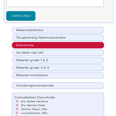
VERSTUREN
Rekencoördinator
Terugkomdag Rekencoördinator
Dyscalculie
Als tellen niet lukt
Rekenen groep 1 & 2
Rekenen groep 3 & 4
Rekenen bovenbouw
Annuleringsvoorwaarden
Cursusleiders Dyscalculie
Drs. Esther Hendriks
Drs. Gemma Moed
Sandra Wajon, MSc.
Laurie Eikema, MSc.