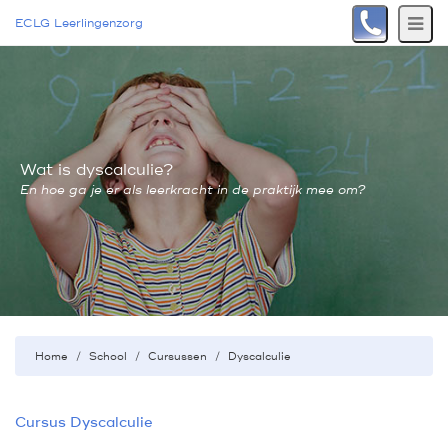
ECLG Leerlingenzorg
Wat is dyscalculie?
En hoe ga je er als leerkracht in de praktijk mee om?
Home
School
Cursussen
Dyscalculie
Cursus Dyscalculie