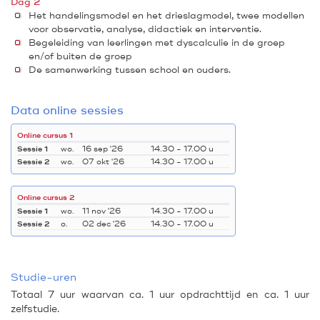
Dag 2
Het handelingsmodel en het drieslagmodel, twee modellen
voor observatie, analyse, didactiek en interventie.
Begeleiding van leerlingen met dyscalculie in de groep
en/of buiten de groep
De samenwerking tussen school en ouders.
Data online sessies
Online cursus 1
Sessie 1
wo.
16 sep '26
14.30 - 17.00 u
Sessie 2
wo.
07 okt '26
14.30 - 17.00 u
Online cursus 2
Sessie 1
wo.
11 nov '26
14.30 - 17.00 u
Sessie 2
o.
02 dec '26
14.30 - 17.00 u
Studie-uren
Totaal 7 uur waarvan ca. 1 uur opdrachttijd en ca. 1 uur
zelfstudie.