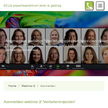
ECLG expertisecentrum leren & gedrag
Aanmelden webinar 'Verbetertrajecten lees- en reken
Directie en IB-ers basisonderwijs, SWV, beleidsmedewerkers onde
gemeenten/overheid
Home
Webinar 2
Aanmelden
Aanmelden webinar 2 'Verbetertrajecten'